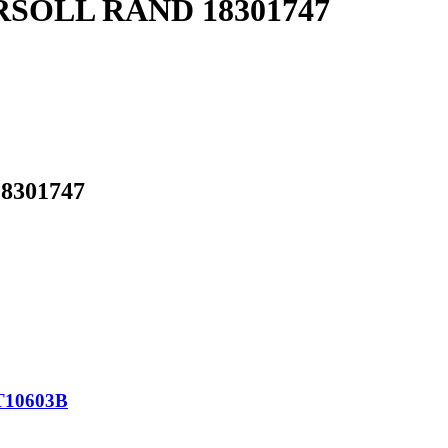
GERSOLL RAND 18301747
18301747
T10603B