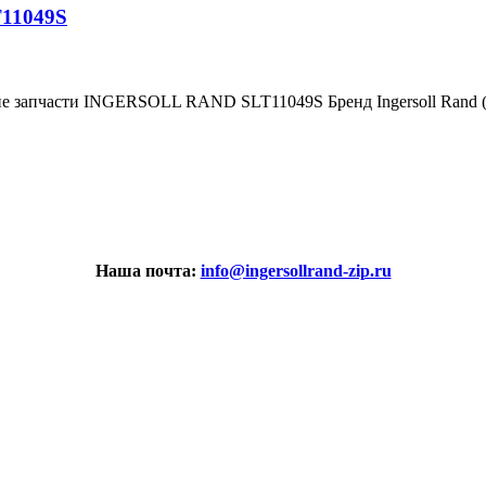
T11049S
ие запчасти INGERSOLL RAND SLT11049S Бренд Ingersoll Rand
Наша почта:
info@ingersollrand-zip.ru
вах не является публичной офертой.