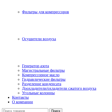
Фильтры для компрессоров
Осушители воздуха
Генератор азота
Магистральные фильтры
Компрессорное масло
Гидравлические фильтры
Разделение конденсата
Доохладители/охладители сжатого воздуха
Угольные колонны
Контакты
О компании
Поиск