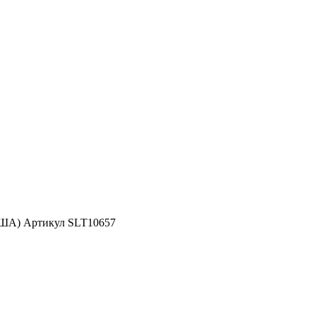
США) Артикул SLT10657