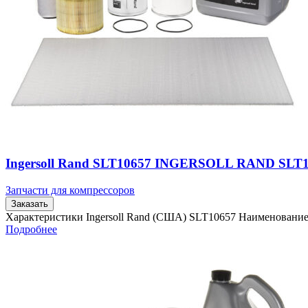
Ingersoll Rand SLT10657 INGERSOLL RAND SLT
Запчасти для компрессоров
Заказать
Характеристики Ingersoll Rand (США) SLT10657 Наименовани
Подробнее