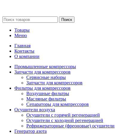
Сайт несет информационный характер и ни при каких
обстоятельствах не является публичной офертой.
Поиск
Товары
Меню
Главная
Контакты
О компании
Промышленные компрессоры
Запчасти для компрессоров
Сервисные наборы
Запчасти для компрессоров
Фильтры для компрессоров
Воздушные фильтры
Масляные фильтры
Сепараторы для компрессоров
Осушители воздуха
Осушители с горячей регенерацией
Осушители с холодной регенерацией
Рефрижераторные (фреоновые) осушители
Генератор азота