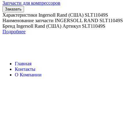
Запчасти для компрессоров
Заказать
Характеристики Ingersoll Rand (США) SLT11049S
Наименование запчасти INGERSOLL RAND SLT11049S
Бренд Ingersoll Rand (США) Артикул SLT11049S
Подробнее
Главная
Контакты
О Компании
Наша почта:
info@ingersollrand-zip.ru
Ingersoll Rand
Все права защищены
2024
Сайт несет информационный характер и ни при каких