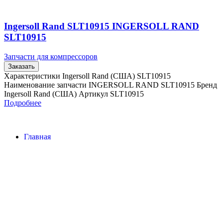
Ingersoll Rand SLT10915 INGERSOLL RAND
SLT10915
Запчасти для компрессоров
Заказать
Характеристики Ingersoll Rand (США) SLT10915
Наименование запчасти INGERSOLL RAND SLT10915 Бренд
Ingersoll Rand (США) Артикул SLT10915
Подробнее
Главная
Контакты
О Компании
Наша почта:
info@ingersollrand-zip.ru
Ingersoll Rand
Все права защищены
2024
Сайт несет информационный характер и ни при каких
обстоятельствах не является публичной офертой.