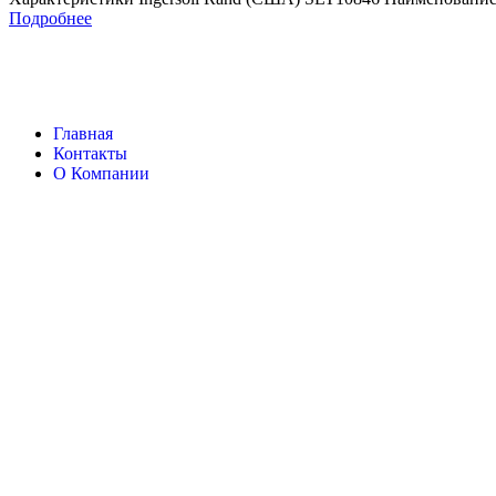
Подробнее
Главная
Контакты
О Компании
Ingersoll Rand
Все права защищены
2024
Сайт несет информационный характер и ни при каких обстоятельст
Поиск
Товары
Меню