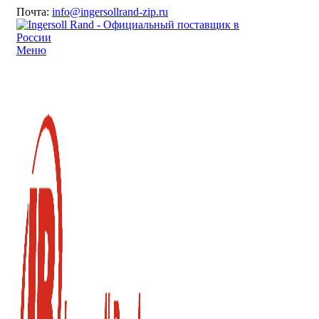
Почта:
info@ingersollrand-zip.ru
Меню