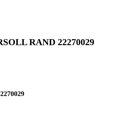
GERSOLL RAND 22270029
22270029