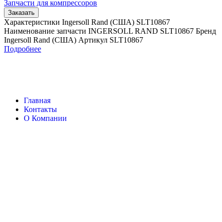
Запчасти для компрессоров
Заказать
Характеристики Ingersoll Rand (США) SLT10867
Наименование запчасти INGERSOLL RAND SLT10867 Бренд
Ingersoll Rand (США) Артикул SLT10867
Подробнее
Главная
Контакты
О Компании
Наша почта:
info@ingersollrand-zip.ru
Ingersoll Rand
Все права защищены
2024
Сайт несет информационный характер и ни при каких