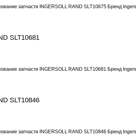
енование запчасти INGERSOLL RAND SLT10675 Бренд Ingers
AND SLT10681
енование запчасти INGERSOLL RAND SLT10681 Бренд Ingers
AND SLT10846
енование запчасти INGERSOLL RAND SLT10846 Бренд Ingers