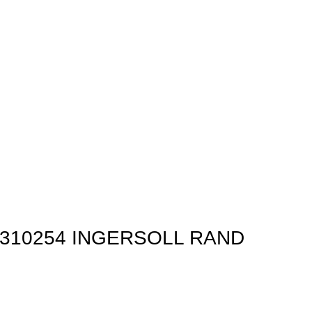
 22310254 INGERSOLL RAND