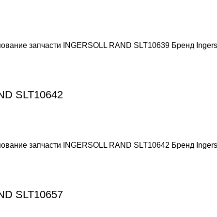
енование запчасти INGERSOLL RAND SLT10639 Бренд Ingers
AND SLT10642
енование запчасти INGERSOLL RAND SLT10642 Бренд Ingers
AND SLT10657