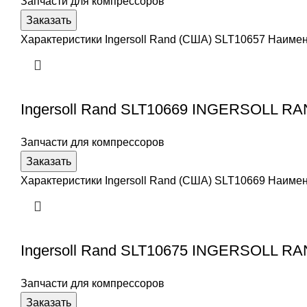
Запчасти для компрессоров
Заказать
Характеристики Ingersoll Rand (США) SLT10657 Наим
Ingersoll Rand SLT10669 INGERSOLL R
Запчасти для компрессоров
Заказать
Характеристики Ingersoll Rand (США) SLT10669 Наим
Ingersoll Rand SLT10675 INGERSOLL R
Запчасти для компрессоров
Заказать