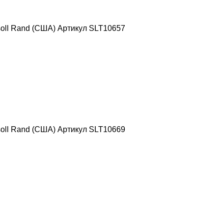
oll Rand (США) Артикул SLT10657
oll Rand (США) Артикул SLT10669