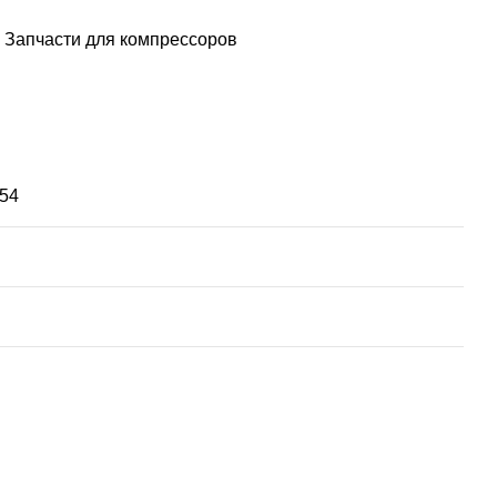
Запчасти для компрессоров
54