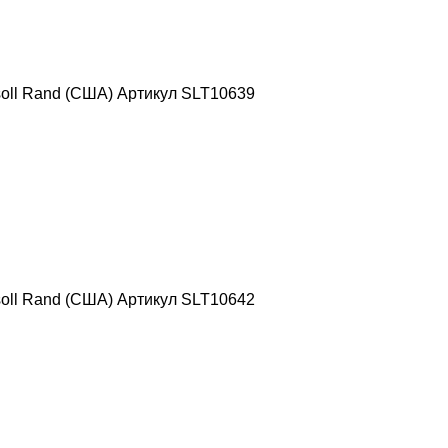
oll Rand (США) Артикул SLT10639
oll Rand (США) Артикул SLT10642