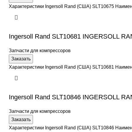
Характеристики Ingersoll Rand (США) SLT10675 Наим
Ingersoll Rand SLT10681 INGERSOLL R
Запчасти для компрессоров
Заказать
Характеристики Ingersoll Rand (США) SLT10681 Наим
Ingersoll Rand SLT10846 INGERSOLL R
Запчасти для компрессоров
Заказать
Характеристики Ingersoll Rand (США) SLT10846 Наим