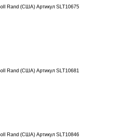
oll Rand (США) Артикул SLT10675
oll Rand (США) Артикул SLT10681
oll Rand (США) Артикул SLT10846