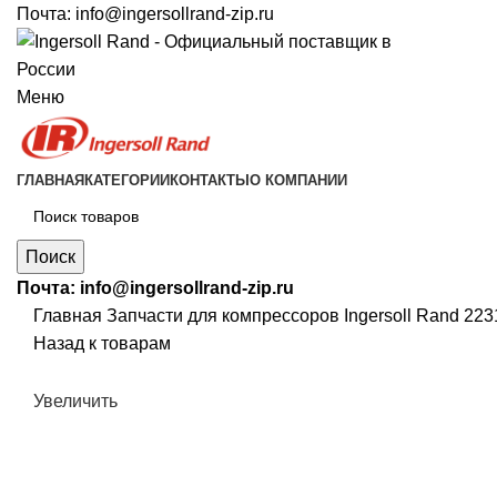
Почта:
info@ingersollrand-zip.ru
Меню
ГЛАВНАЯ
КАТЕГОРИИ
КОНТАКТЫ
О КОМПАНИИ
Поиск
Почта:
info@ingersollrand-zip.ru
Главная
Запчасти для компрессоров
Ingersoll Rand 2
Назад к товарам
Увеличить