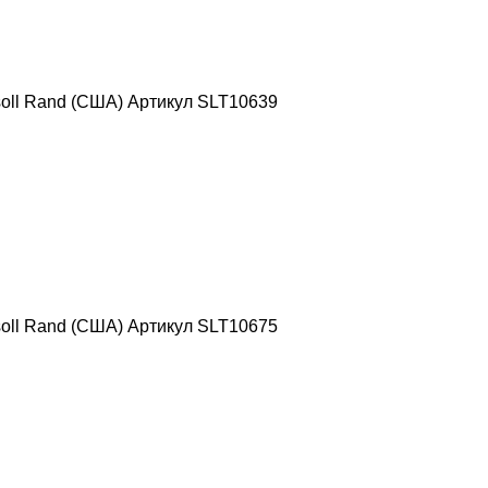
oll Rand (США) Артикул SLT10639
oll Rand (США) Артикул SLT10675