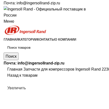
Почта:
info@ingersollrand-zip.ru
Меню
ГЛАВНАЯ
КАТЕГОРИИ
КОНТАКТЫ
О КОМПАНИИ
Поиск
Почта:
info@ingersollrand-zip.ru
Главная
Запчасти для компрессоров
Ingersoll Rand 2
Назад к товарам
Увеличить