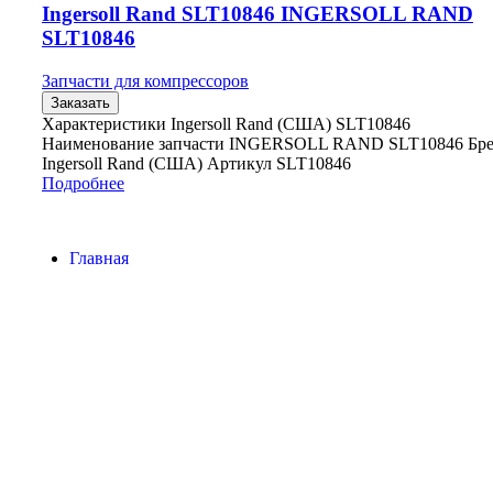
Ingersoll Rand SLT10846 INGERSOLL RAND
SLT10846
Запчасти для компрессоров
Заказать
Характеристики Ingersoll Rand (США) SLT10846
Наименование запчасти INGERSOLL RAND SLT10846 Бр
Ingersoll Rand (США) Артикул SLT10846
Подробнее
Главная
Контакты
О Компании
Наша почта:
info@ingersollrand-zip.ru
Ingersoll Rand
Все права защищены
2024
Сайт несет информационный характер и ни при каких
обстоятельствах не является публичной офертой.
Поиск