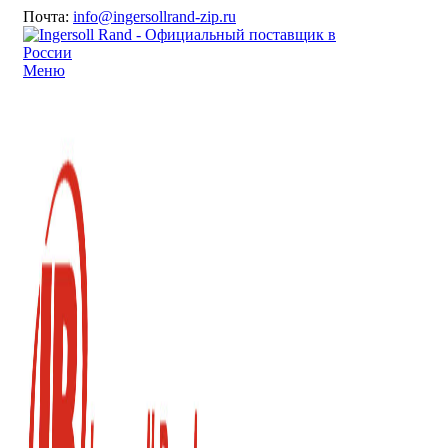
Почта:
info@ingersollrand-zip.ru
Меню