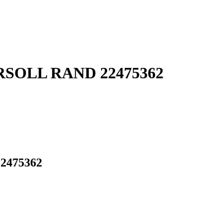
GERSOLL RAND 22475362
22475362