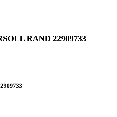
GERSOLL RAND 22909733
22909733