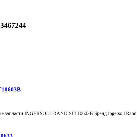
23467244
T10603B
ние запчасти INGERSOLL RAND SLT10603B Бренд Ingersoll Ran
10633