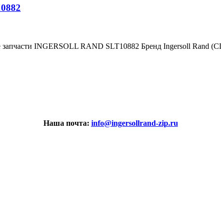
10882
е запчасти INGERSOLL RAND SLT10882 Бренд Ingersoll Rand (
Наша почта:
info@ingersollrand-zip.ru
вах не является публичной офертой.