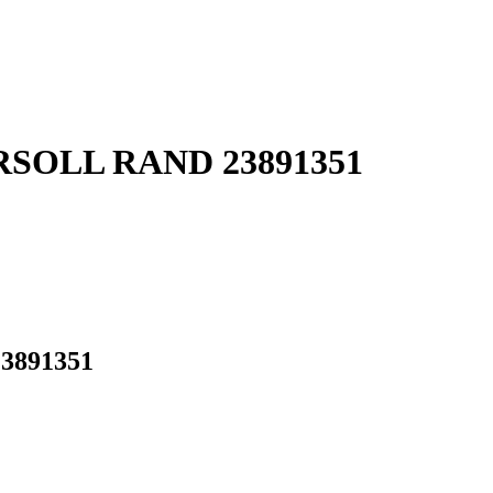
GERSOLL RAND 23891351
23891351