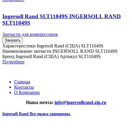
Ingersoll Rand SLT11049S INGERSOLL RAND
SLT11049S
Запчасти для компрессоров
Заказать
Характеристики Ingersoll Rand (США) SLT11049S
Наименование запчасти INGERSOLL RAND SLT11049S
Бренд Ingersoll Rand (США) Артикул SLT11049S
Подробнее
Главная
Контакты
О Компании
Наша почта:
info@ingersollrand-zip.ru
Ingersoll Rand
Все права защищены
2024
Сайт несет информационный характер и ни при каких
обстоятельствах не является публичной офертой.