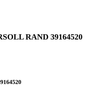
GERSOLL RAND 39164520
39164520