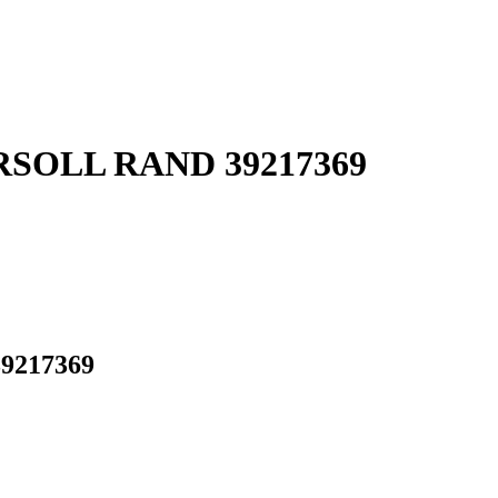
GERSOLL RAND 39217369
39217369