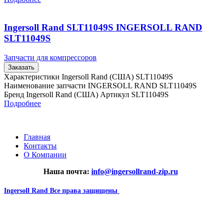
Ingersoll Rand SLT11049S INGERSOLL RAND
SLT11049S
Запчасти для компрессоров
Заказать
Характеристики Ingersoll Rand (США) SLT11049S
Наименование запчасти INGERSOLL RAND SLT11049S
Бренд Ingersoll Rand (США) Артикул SLT11049S
Подробнее
Главная
Контакты
О Компании
Наша почта:
info@ingersollrand-zip.ru
Ingersoll Rand
Все права защищены
2024
Сайт несет информационный характер и ни при каких
обстоятельствах не является публичной офертой.