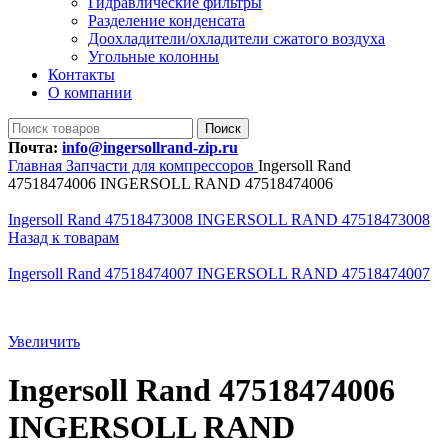
Гидравлические фильтры
Разделение конденсата
Доохладители/охладители сжатого воздуха
Угольные колонны
Контакты
О компании
Поиск
Почта:
info@ingersollrand-zip.ru
Главная
Запчасти для компрессоров
Ingersoll Rand
47518474006 INGERSOLL RAND 47518474006
Ingersoll Rand 47518473008 INGERSOLL RAND 47518473008
Назад к товарам
Ingersoll Rand 47518474007 INGERSOLL RAND 47518474007
Увеличить
Ingersoll Rand 47518474006
INGERSOLL RAND