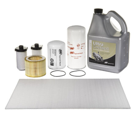
Ingersoll Rand SLT10633 INGERSOLL RAND SLT