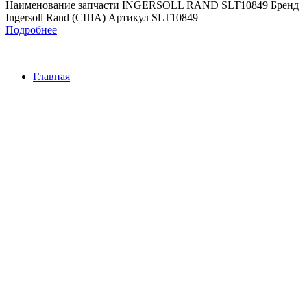
Наименование запчасти INGERSOLL RAND SLT10849 Бренд
Ingersoll Rand (США) Артикул SLT10849
Подробнее
Главная
Контакты
О Компании
Наша почта:
info@ingersollrand-zip.ru
Ingersoll Rand
Все права защищены
2024
Сайт несет информационный характер и ни при каких
обстоятельствах не является публичной офертой.
Поиск
Товары
Меню
Главная
Контакты
О компании