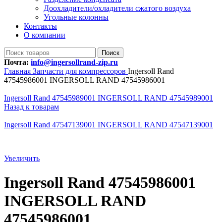
Доохладители/охладители сжатого воздуха
Угольные колонны
Контакты
О компании
Поиск
Почта:
info@ingersollrand-zip.ru
Главная
Запчасти для компрессоров
Ingersoll Rand
47545986001 INGERSOLL RAND 47545986001
Ingersoll Rand 47545989001 INGERSOLL RAND 47545989001
Назад к товарам
Ingersoll Rand 47547139001 INGERSOLL RAND 47547139001
Увеличить
Ingersoll Rand 47545986001
INGERSOLL RAND
47545986001