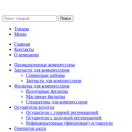
Сайт несет информационный характер и ни при каких
обстоятельствах не является публичной офертой.
Поиск
Товары
Меню
Главная
Контакты
О компании
Промышленные компрессоры
Запчасти для компрессоров
Сервисные наборы
Запчасти для компрессоров
Фильтры для компрессоров
Воздушные фильтры
Масляные фильтры
Сепараторы для компрессоров
Осушители воздуха
Осушители с горячей регенерацией
Осушители с холодной регенерацией
Рефрижераторные (фреоновые) осушители
Генератор азота