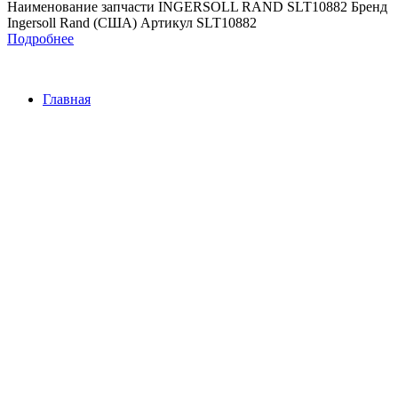
Наименование запчасти INGERSOLL RAND SLT10882 Бренд
Ingersoll Rand (США) Артикул SLT10882
Подробнее
Главная
Контакты
О Компании
Наша почта:
info@ingersollrand-zip.ru
Ingersoll Rand
Все права защищены
2024
Сайт несет информационный характер и ни при каких
обстоятельствах не является публичной офертой.
Поиск
Товары
Меню
Главная
Контакты
О компании