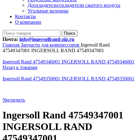
Доохладители/охладители сжатого воздуха
Угольные колонны
Контакты
О компании
Поиск
Почта:
info@ingersollrand-zip.ru
Главная
Запчасти для компрессоров
Ingersoll Rand
47549347001 INGERSOLL RAND 47549347001
Ingersoll Rand 47549346001 INGERSOLL RAND 47549346001
Назад к товарам
Ingersoll Rand 47549350001 INGERSOLL RAND 47549350001
Увеличить
Ingersoll Rand 47549347001
INGERSOLL RAND
47549347001