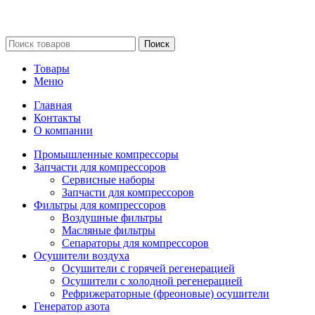
Сайт несет информационный характер и ни при каких
обстоятельствах не является публичной офертой.
Поиск
Товары
Меню
Главная
Контакты
О компании
Промышленные компрессоры
Запчасти для компрессоров
Сервисные наборы
Запчасти для компрессоров
Фильтры для компрессоров
Воздушные фильтры
Масляные фильтры
Сепараторы для компрессоров
Осушители воздуха
Осушители с горячей регенерацией
Осушители с холодной регенерацией
Рефрижераторные (фреоновые) осушители
Генератор азота