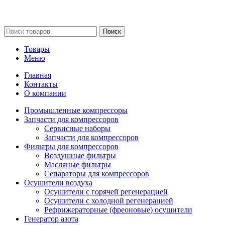
Сайт несет информационный характер и ни при каких
обстоятельствах не является публичной офертой.
Поиск
Товары
Меню
Главная
Контакты
О компании
Промышленные компрессоры
Запчасти для компрессоров
Сервисные наборы
Запчасти для компрессоров
Фильтры для компрессоров
Воздушные фильтры
Масляные фильтры
Сепараторы для компрессоров
Осушители воздуха
Осушители с горячей регенерацией
Осушители с холодной регенерацией
Рефрижераторные (фреоновые) осушители
Генератор азота