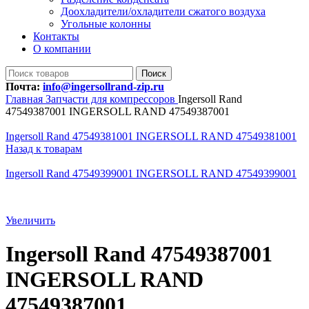
Доохладители/охладители сжатого воздуха
Угольные колонны
Контакты
О компании
Поиск
Почта:
info@ingersollrand-zip.ru
Главная
Запчасти для компрессоров
Ingersoll Rand
47549387001 INGERSOLL RAND 47549387001
Ingersoll Rand 47549381001 INGERSOLL RAND 47549381001
Назад к товарам
Ingersoll Rand 47549399001 INGERSOLL RAND 47549399001
Увеличить
Ingersoll Rand 47549387001
INGERSOLL RAND
47549387001