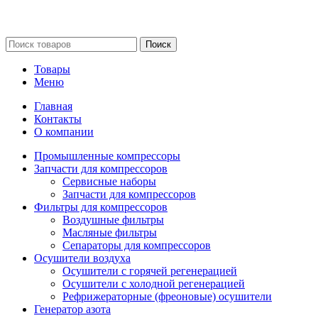
Сайт несет информационный характер и ни при каких
обстоятельствах не является публичной офертой.
Поиск
Товары
Меню
Главная
Контакты
О компании
Промышленные компрессоры
Запчасти для компрессоров
Сервисные наборы
Запчасти для компрессоров
Фильтры для компрессоров
Воздушные фильтры
Масляные фильтры
Сепараторы для компрессоров
Осушители воздуха
Осушители с горячей регенерацией
Осушители с холодной регенерацией
Рефрижераторные (фреоновые) осушители
Генератор азота