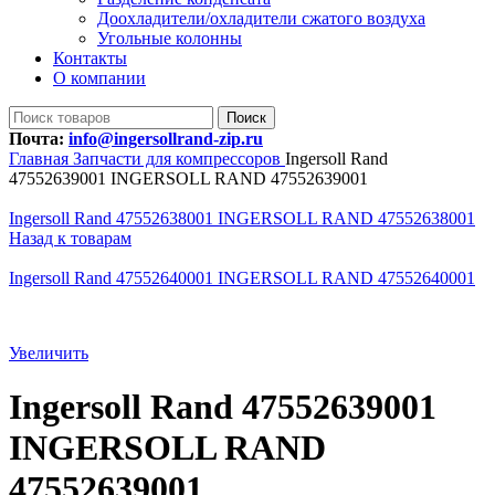
Доохладители/охладители сжатого воздуха
Угольные колонны
Контакты
О компании
Поиск
Почта:
info@ingersollrand-zip.ru
Главная
Запчасти для компрессоров
Ingersoll Rand
47552639001 INGERSOLL RAND 47552639001
Ingersoll Rand 47552638001 INGERSOLL RAND 47552638001
Назад к товарам
Ingersoll Rand 47552640001 INGERSOLL RAND 47552640001
Увеличить
Ingersoll Rand 47552639001
INGERSOLL RAND
47552639001