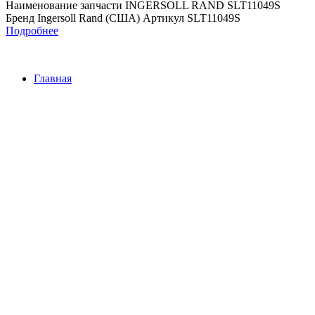
Наименование запчасти INGERSOLL RAND SLT11049S
Бренд Ingersoll Rand (США) Артикул SLT11049S
Подробнее
Главная
Контакты
О Компании
Наша почта:
info@ingersollrand-zip.ru
Ingersoll Rand
Все права защищены
2024
Сайт несет информационный характер и ни при каких
обстоятельствах не является публичной офертой.
Поиск
Товары
Меню
Главная
Контакты
О компании