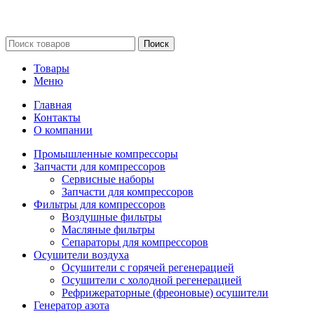
Сайт несет информационный характер и ни при каких
обстоятельствах не является публичной офертой.
Поиск
Товары
Меню
Главная
Контакты
О компании
Промышленные компрессоры
Запчасти для компрессоров
Сервисные наборы
Запчасти для компрессоров
Фильтры для компрессоров
Воздушные фильтры
Масляные фильтры
Сепараторы для компрессоров
Осушители воздуха
Осушители с горячей регенерацией
Осушители с холодной регенерацией
Рефрижераторные (фреоновые) осушители
Генератор азота