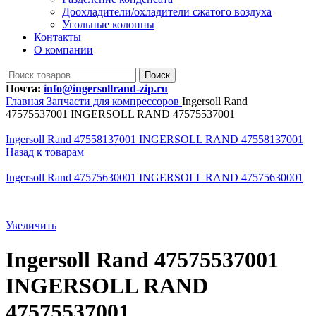
Доохладители/охладители сжатого воздуха
Угольные колонны
Контакты
О компании
Поиск
Почта:
info@ingersollrand-zip.ru
Главная
Запчасти для компрессоров
Ingersoll Rand
47575537001 INGERSOLL RAND 47575537001
Ingersoll Rand 47558137001 INGERSOLL RAND 47558137001
Назад к товарам
Ingersoll Rand 47575630001 INGERSOLL RAND 47575630001
Увеличить
Ingersoll Rand 47575537001
INGERSOLL RAND
47575537001