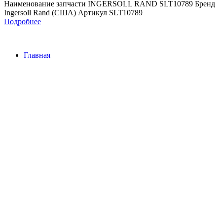
Наименование запчасти INGERSOLL RAND SLT10789 Бренд
Ingersoll Rand (США) Артикул SLT10789
Подробнее
Главная
Контакты
О Компании
Наша почта:
info@ingersollrand-zip.ru
Ingersoll Rand
Все права защищены
2024
Сайт несет информационный характер и ни при каких
обстоятельствах не является публичной офертой.
Поиск
Товары
Меню
Главная
Контакты
О компании