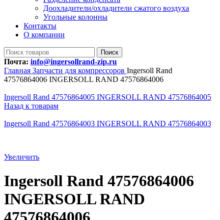
Доохладители/охладители сжатого воздуха
Угольные колонны
Контакты
О компании
Поиск
Почта:
info@ingersollrand-zip.ru
Главная
Запчасти для компрессоров
Ingersoll Rand
47576864006 INGERSOLL RAND 47576864006
Ingersoll Rand 47576864005 INGERSOLL RAND 47576864005
Назад к товарам
Ingersoll Rand 47576864003 INGERSOLL RAND 47576864003
Увеличить
Ingersoll Rand 47576864006
INGERSOLL RAND
47576864006