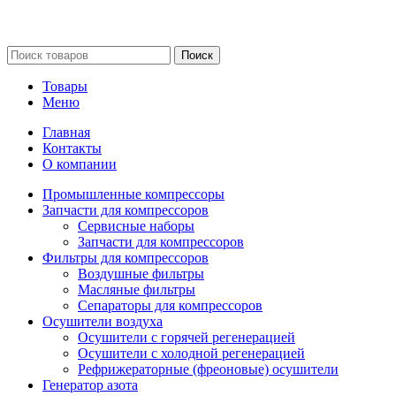
Сайт несет информационный характер и ни при каких
обстоятельствах не является публичной офертой.
Поиск
Товары
Меню
Главная
Контакты
О компании
Промышленные компрессоры
Запчасти для компрессоров
Сервисные наборы
Запчасти для компрессоров
Фильтры для компрессоров
Воздушные фильтры
Масляные фильтры
Сепараторы для компрессоров
Осушители воздуха
Осушители с горячей регенерацией
Осушители с холодной регенерацией
Рефрижераторные (фреоновые) осушители
Генератор азота