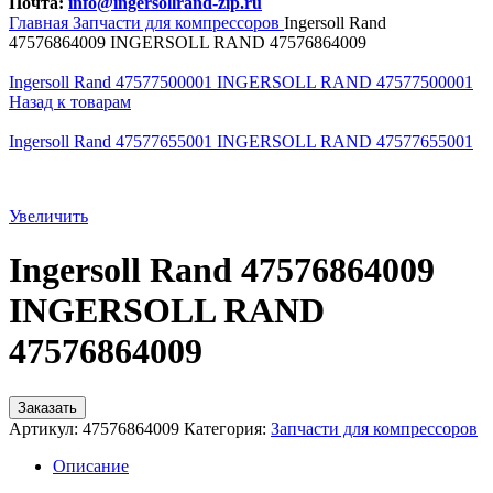
Почта:
info@ingersollrand-zip.ru
Главная
Запчасти для компрессоров
Ingersoll Rand
47576864009 INGERSOLL RAND 47576864009
Ingersoll Rand 47577500001 INGERSOLL RAND 47577500001
Назад к товарам
Ingersoll Rand 47577655001 INGERSOLL RAND 47577655001
Увеличить
Ingersoll Rand 47576864009
INGERSOLL RAND
47576864009
Заказать
Артикул:
47576864009
Категория:
Запчасти для компрессоров
Описание