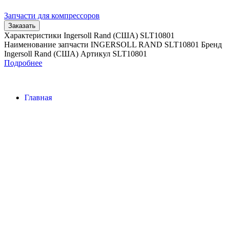
Запчасти для компрессоров
Заказать
Характеристики Ingersoll Rand (США) SLT10801
Наименование запчасти INGERSOLL RAND SLT10801 Бренд
Ingersoll Rand (США) Артикул SLT10801
Подробнее
Главная
Контакты
О Компании
Наша почта:
info@ingersollrand-zip.ru
Ingersoll Rand
Все права защищены
2024
Сайт несет информационный характер и ни при каких
обстоятельствах не является публичной офертой.
Поиск
Товары
Меню