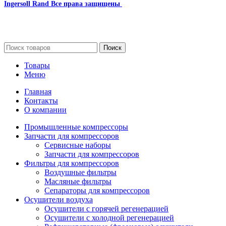
Ingersoll Rand
Все права защищены
2024
Сайт несет информационный характер и ни при каких
обстоятельствах не является публичной офертой.
Поиск
Товары
Меню
Главная
Контакты
О компании
Промышленные компрессоры
Запчасти для компрессоров
Сервисные наборы
Запчасти для компрессоров
Фильтры для компрессоров
Воздушные фильтры
Масляные фильтры
Сепараторы для компрессоров
Осушители воздуха
Осушители с горячей регенерацией
Осушители с холодной регенерацией