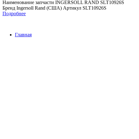
Наименование запчасти INGERSOLL RAND SLT10926S
Бренд Ingersoll Rand (США) Артикул SLT10926S
Подробнее
Главная
Контакты
О Компании
Наша почта:
info@ingersollrand-zip.ru
Ingersoll Rand
Все права защищены
2024
Сайт несет информационный характер и ни при каких
обстоятельствах не является публичной офертой.
Поиск
Товары
Меню
Главная
Контакты
О компании