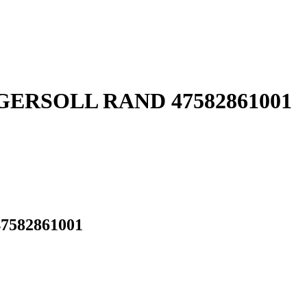
 INGERSOLL RAND 47582861001
47582861001