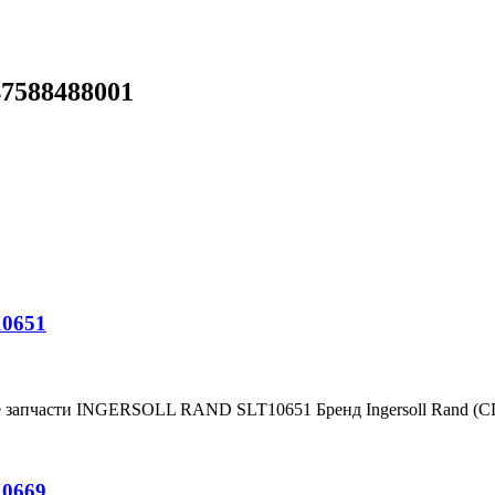
47588488001
10651
е запчасти INGERSOLL RAND SLT10651 Бренд Ingersoll Rand (
10669