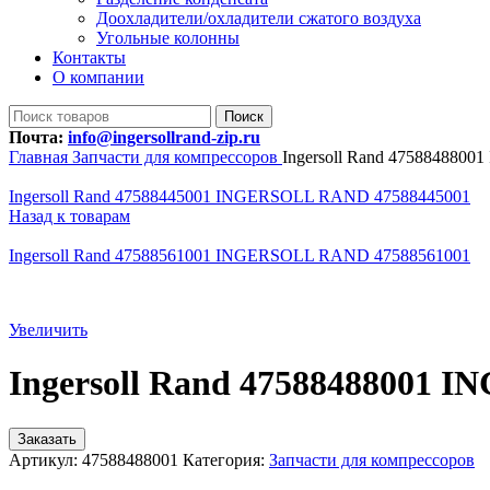
Доохладители/охладители сжатого воздуха
Угольные колонны
Контакты
О компании
Поиск
Почта:
info@ingersollrand-zip.ru
Главная
Запчасти для компрессоров
Ingersoll Rand 47588488
Ingersoll Rand 47588445001 INGERSOLL RAND 47588445001
Назад к товарам
Ingersoll Rand 47588561001 INGERSOLL RAND 47588561001
Увеличить
Ingersoll Rand 47588488001
Заказать
Артикул:
47588488001
Категория:
Запчасти для компрессоров