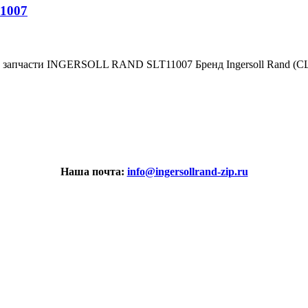
1007
е запчасти INGERSOLL RAND SLT11007 Бренд Ingersoll Rand (
Наша почта:
info@ingersollrand-zip.ru
вах не является публичной офертой.