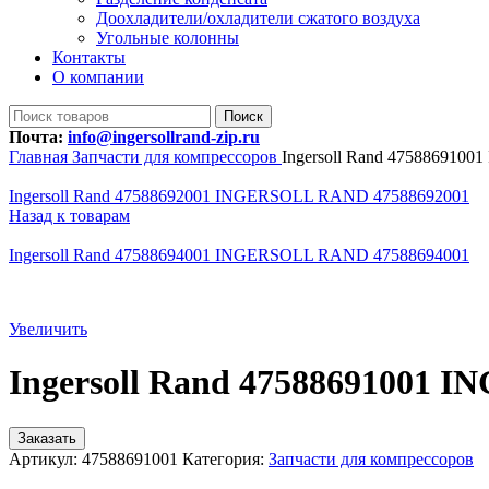
Доохладители/охладители сжатого воздуха
Угольные колонны
Контакты
О компании
Поиск
Почта:
info@ingersollrand-zip.ru
Главная
Запчасти для компрессоров
Ingersoll Rand 47588691
Ingersoll Rand 47588692001 INGERSOLL RAND 47588692001
Назад к товарам
Ingersoll Rand 47588694001 INGERSOLL RAND 47588694001
Увеличить
Ingersoll Rand 47588691001
Заказать
Артикул:
47588691001
Категория:
Запчасти для компрессоров