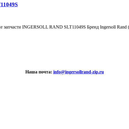
T11049S
ие запчасти INGERSOLL RAND SLT11049S Бренд Ingersoll Rand
Наша почта:
info@ingersollrand-zip.ru
вах не является публичной офертой.