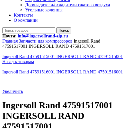
Доохладители/охладители сжатого воздуха
Угольные колонны
Контакты
О компании
Поиск
Почта:
info@ingersollrand-zip.ru
Главная
Запчасти для компрессоров
Ingersoll Rand
47591517001 INGERSOLL RAND 47591517001
Ingersoll Rand 47591515001 INGERSOLL RAND 47591515001
Назад к товарам
Ingersoll Rand 47591516001 INGERSOLL RAND 47591516001
Увеличить
Ingersoll Rand 47591517001
INGERSOLL RAND
47591517001