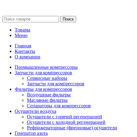
Сайт несет информационный характер и ни при каких
обстоятельствах не является публичной офертой.
Поиск
Товары
Меню
Главная
Контакты
О компании
Промышленные компрессоры
Запчасти для компрессоров
Сервисные наборы
Запчасти для компрессоров
Фильтры для компрессоров
Воздушные фильтры
Масляные фильтры
Сепараторы для компрессоров
Осушители воздуха
Осушители с горячей регенерацией
Осушители с холодной регенерацией
Рефрижераторные (фреоновые) осушители
Генератор азота