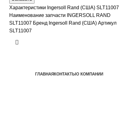
Характеристики Ingersoll Rand (США) SLT11007
Наименование запчасти INGERSOLL RAND
SLT11007 Бренд Ingersoll Rand (США) Артикул
SLT11007
ГЛАВНАЯ
КОНТАКТЫ
О КОМПАНИИ
Наша почта:
info@ingersollrand-zip.ru
Ingersoll Rand
Все права защищены
2024
Сайт несет информационный характер и ни при каких
обстоятельствах не является публичной офертой.