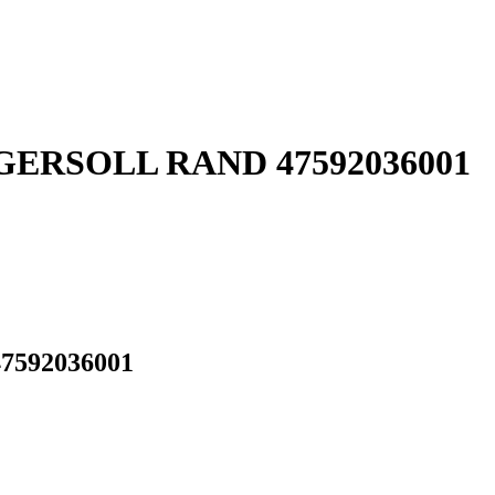
 INGERSOLL RAND 47592036001
47592036001