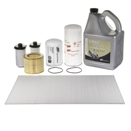
Ingersoll Rand SLT10639 INGERSOLL RAND SLT