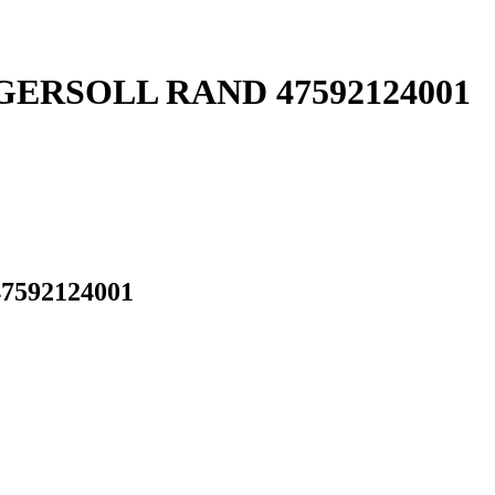
 INGERSOLL RAND 47592124001
47592124001