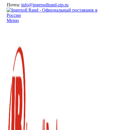
Почта:
info@ingersollrand-zip.ru
Меню