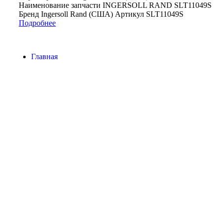
Наименование запчасти INGERSOLL RAND SLT11049S
Бренд Ingersoll Rand (США) Артикул SLT11049S
Подробнее
Главная
Контакты
О Компании
Наша почта:
info@ingersollrand-zip.ru
Ingersoll Rand
Все права защищены
2024
Сайт несет информационный характер и ни при каких
обстоятельствах не является публичной офертой.
Поиск
Товары
Меню
Главная
Контакты
О компании