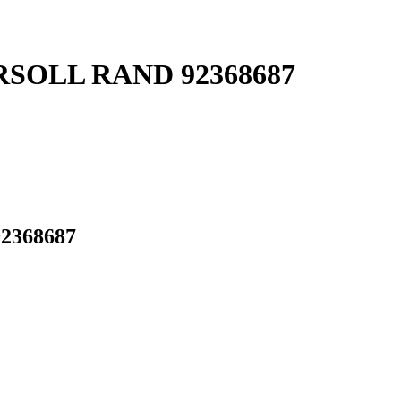
GERSOLL RAND 92368687
92368687