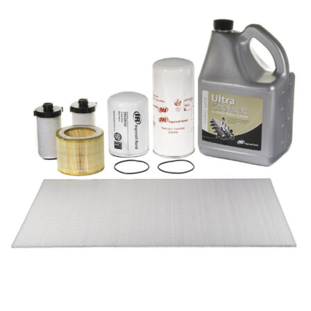
Ingersoll Rand SLT10642 INGERSOLL RAND SLT