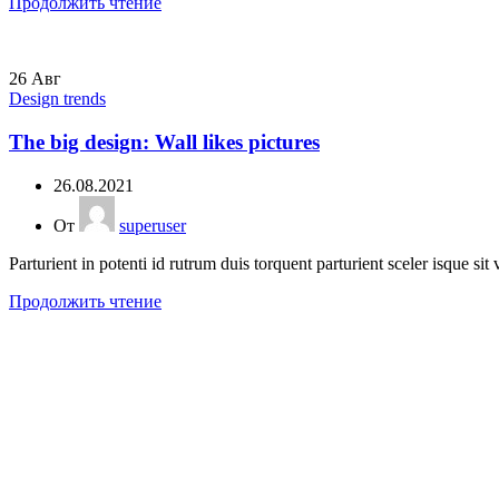
Продолжить чтение
26
Авг
Design trends
The big design: Wall likes pictures
26.08.2021
От
superuser
Parturient in potenti id rutrum duis torquent parturient sceler isque sit 
Продолжить чтение
Главная
Контакты
О Компании
Ingersoll Rand
Все права защищены
2024