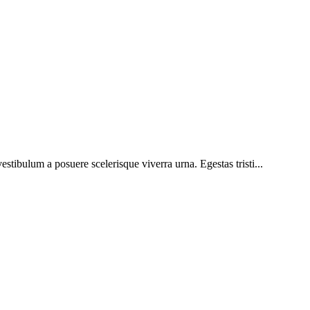
vestibulum a posuere scelerisque viverra urna. Egestas tristi...
Наша почта:
info@ingersollrand-zip.ru