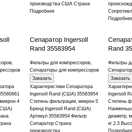
производства США Страна
происхож
Подробнее
Сопротив
Подробне
soll
Сепаратор Ingersoll
Сепарат
Rand 35583954
Rand 3
соров
,
Фильтры для компрессоров
,
Фильтры д
рессоров
Сепараторы для компрессоров
Сепаратор
Заказать
Заказать
ратора
Характеристики Сепаратора
Характери
 35580661
Ingersoll Rand (США) 35583954
Ingersoll 
микрон 4
Степень фильтрации, микрон 5
Степень ф
 (США)
Бренд Ingersoll Rand (США)
Наименьш
рана
Артикул 35583954 Фильтр
диаметр, м
трана
Сепаратор Страна
кг 2.3 Выс
производства
Подробне