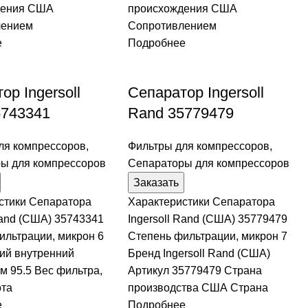
дения США
происхождения США
лением
Сопротивлением
е
Подробнее
ор Ingersoll
Сепаратор Ingersoll
5743341
Rand 35779479
ля компрессоров
,
Фильтры для компрессоров
,
ы для компрессоров
Сепараторы для компрессоров
Заказать
стики Сепаратора
Характеристики Сепаратора
Rand (США) 35743341
Ingersoll Rand (США) 35779479
ильтрации, микрон 6
Степень фильтрации, микрон 7
ий внутренний
Бренд Ingersoll Rand (США)
м 95.5 Вес фильтра,
Артикул 35779479 Страна
ота
производства США Страна
е
Подробнее