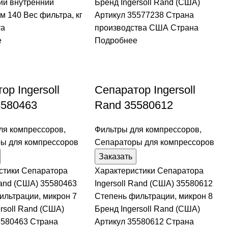
й внутренний
Бренд Ingersoll Rand (США)
м 140 Вес фильтра, кг
Артикул 35577238 Страна
та
производства США Страна
е
Подробнее
ор Ingersoll
Сепаратор Ingersoll
5580463
Rand 35580612
ля компрессоров
,
Фильтры для компрессоров
,
ы для компрессоров
Сепараторы для компрессоров
Заказать
стики Сепаратора
Характеристики Сепаратора
Rand (США) 35580463
Ingersoll Rand (США) 35580612
ильтрации, микрон 7
Степень фильтрации, микрон 8
rsoll Rand (США)
Бренд Ingersoll Rand (США)
5580463 Страна
Артикул 35580612 Страна