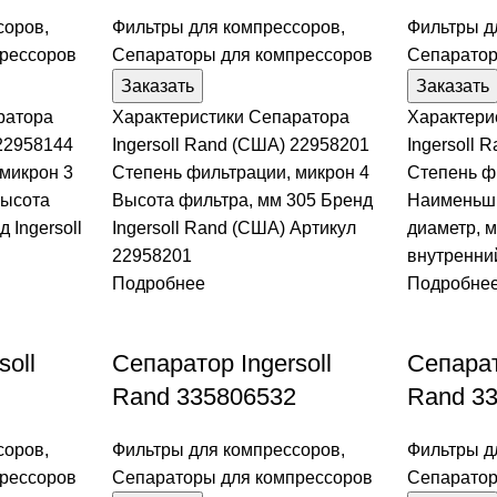
соров
,
Фильтры для компрессоров
,
Фильтры д
рессоров
Сепараторы для компрессоров
Сепаратор
Заказать
Заказать
ратора
Характеристики Сепаратора
Характери
 22958144
Ingersoll Rand (США) 22958201
Ingersoll 
микрон 3
Степень фильтрации, микрон 4
Степень ф
Высота
Высота фильтра, мм 305 Бренд
Наименьш
 Ingersoll
Ingersoll Rand (США) Артикул
диаметр, 
22958201
внутренни
Подробнее
Подробне
soll
Сепаратор Ingersoll
Сепарат
Rand 335806532
Rand 3
соров
,
Фильтры для компрессоров
,
Фильтры д
рессоров
Сепараторы для компрессоров
Сепаратор