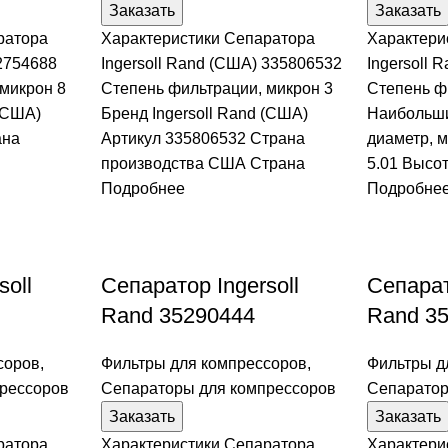
Заказать
Заказать
ратора
Характеристики Сепаратора
Характери
 2754688
Ingersoll Rand (США) 335806532
Ingersoll 
микрон 8
Степень фильтрации, микрон 3
Степень ф
 (США)
Бренд Ingersoll Rand (США)
Наибольши
ана
Артикул 335806532 Страна
диаметр, м
производства США Страна
5.01 Высо
Подробнее
Подробне
soll
Сепаратор Ingersoll
Сепарат
Rand 35290444
Rand 3
соров
,
Фильтры для компрессоров
,
Фильтры д
рессоров
Сепараторы для компрессоров
Сепаратор
Заказать
Заказать
ратора
Характеристики Сепаратора
Характери