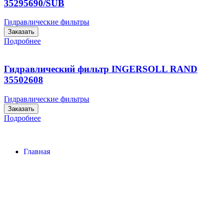
35295690/SUB
Гидравлические фильтры
Заказать
Подробнее
Гидравлический фильтр INGERSOLL RAND
35502608
Гидравлические фильтры
Заказать
Подробнее
Главная
Контакты
О Компании
Наша почта:
info@ingersollrand-zip.ru
Ingersoll Rand
Все права защищены
2024