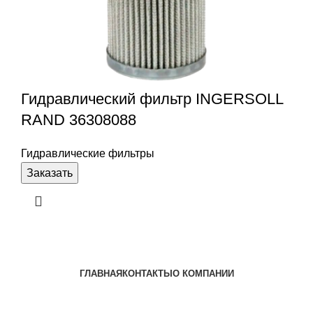
Гидравлический фильтр INGERSOLL
RAND 36308088
Гидравлические фильтры
Заказать
ГЛАВНАЯ
КОНТАКТЫ
О КОМПАНИИ
Наша почта:
info@ingersollrand-zip.ru
Ingersoll Rand
Все права защищены
2024