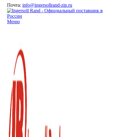
Почта:
info@ingersollrand-zip.ru
Меню